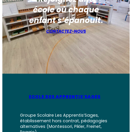
école où chaque
enfant s’épanouit
.
CONTACTEZ-NOUS
ECOLE DES APPRENTIS'SAGES
Groupe Scolaire Les Apprentis’Sages,
établissement hors contrat, pédagogies
alternatives (Montessori, Pikler, Freinet,
Reggio)